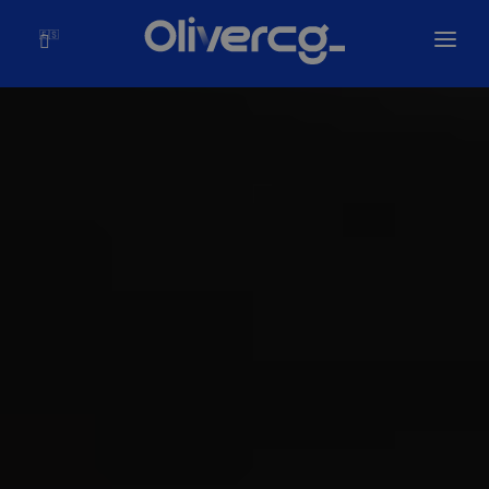
🇪🇸
Inicio
Soluciones
Olivercg
Portafolio
Blog