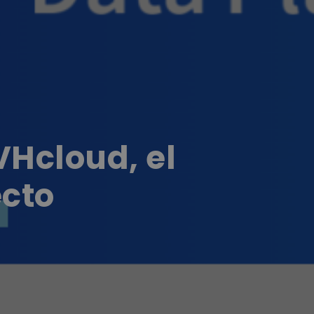
VHcloud, el
ecto