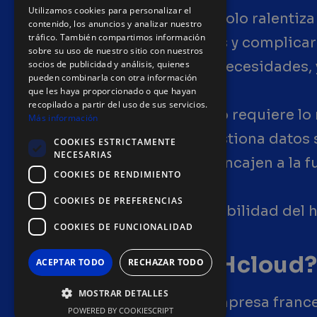
Utilizamos cookies para personalizar el
Un mal hosting no solo ralentiz
contenido, los anuncios y analizar nuestro
tráfico. También compartimos información
potenciales clientes y complicar
sobre su uso de nuestro sitio con nuestros
tienen las mismas necesidades, y
socios de publicidad y análisis, quienes
pueden combinarla con otra información
que les haya proporcionado o que hayan
recopilado a partir del uso de sus servicios.
Un blog personal no requiere lo
Más información
corporativa que gestiona datos 
COOKIES ESTRICTAMENTE
NECESARIAS
se ajusten, no que encajen a la f
COOKIES DE RENDIMIENTO
COOKIES DE PREFERENCIAS
Ahí es donde la flexibilidad del
COOKIES DE FUNCIONALIDAD
¿Qué es OVHcloud
ACEPTAR TODO
RECHAZAR TODO
MOSTRAR DETALLES
Desde 1999, esta empresa france
POWERED BY COOKIESCRIPT