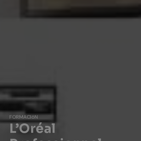
FORMACIóN
L’Oréal