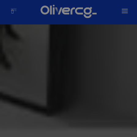
🇪🇸
Inicio
Soluciones
Olivercg
Portafolio
Blog