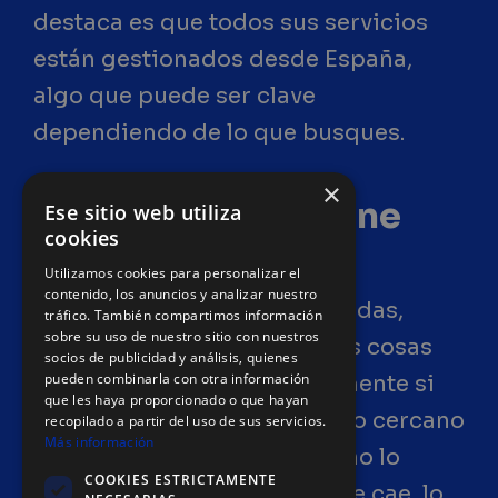
destaca es que todos sus servicios
están gestionados desde España,
algo que puede ser clave
dependiendo de lo que busques.
×
¿Qué ventajas tiene
Ese sitio web utiliza
cookies
este proveedor?
Utilizamos cookies para personalizar el
contenido, los anuncios y analizar nuestro
Sin hacer promesas exageradas,
tráfico. También compartimos información
sobre su uso de nuestro sitio con nuestros
Loading Hosting tiene varias cosas
socios de publicidad y análisis, quienes
pueden combinarla con otra información
que valen la pena, especialmente si
que les haya proporcionado o que hayan
valoras tener soporte técnico cercano
recopilado a partir del uso de sus servicios.
Más información
y confiable. Porque aunque no lo
COOKIES ESTRICTAMENTE
parezca, cuando tu página se cae, lo