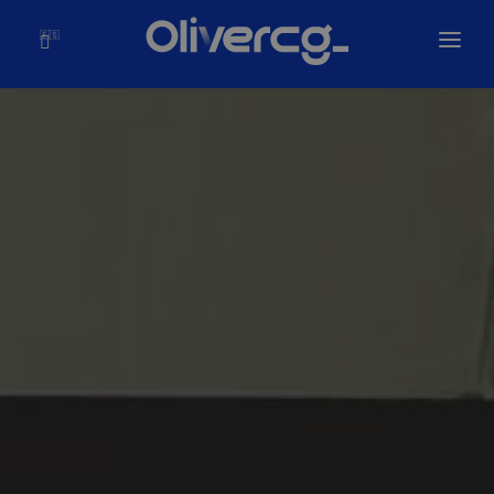
🇪🇸
Inicio
Soluciones
Olivercg
Portafolio
Blog