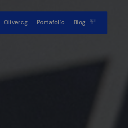
Olivercg
Portafolio
Blog
🇪🇸