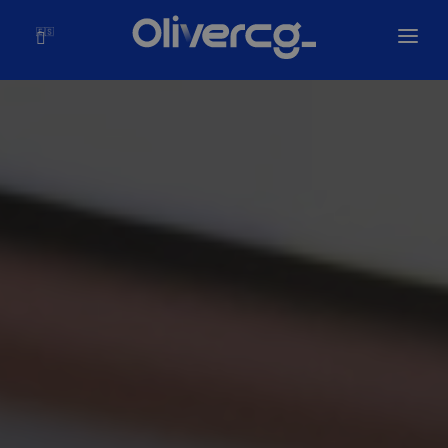
🇪🇸
Inicio
Soluciones
Olivercg
Portafolio
Blog