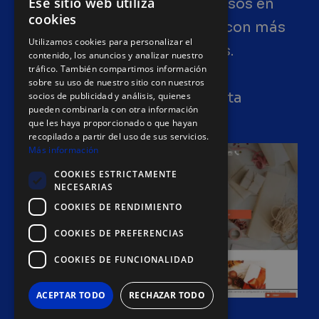
Ese sitio web utiliza
disponen de más de 250 cursos en
cookies
Castellano en colaboración con más
Utilizamos cookies para personalizar el
de 10 empresas y 16 escuelas.
contenido, los anuncios y analizar nuestro
tráfico. También compartimos información
Categorizado por sectores,
sobre su uso de nuestro sitio con nuestros
encontrarás una amplia oferta
socios de publicidad y análisis, quienes
pueden combinarla con otra información
formativa gratuita.
que les haya proporcionado o que hayan
recopilado a partir del uso de sus servicios.
Más información
COOKIES ESTRICTAMENTE
NECESARIAS
COOKIES DE RENDIMIENTO
COOKIES DE PREFERENCIAS
COOKIES DE FUNCIONALIDAD
ACEPTAR TODO
RECHAZAR TODO