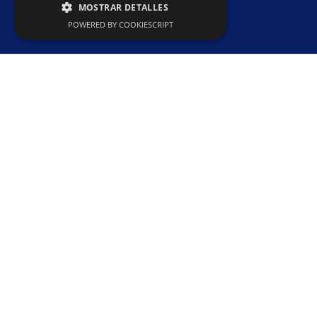
MOSTRAR DETALLES
EdX
POWERED BY COOKIESCRIPT
Esta plataforma comenzó en el 2012
por la Universidad de Harvard y el
Instituto Tecnológico de
Massachusetts (MIT). Desde entonces
ya somos más de 14 millones de
estudiantes, más de 1900 cursos
online gratuitos en diversas materias
y más de 100 las escuelas o socios
adheridos a su plataforma de todo el
mundo. Una vez nos hayamos
registrado, tendremos acceso a