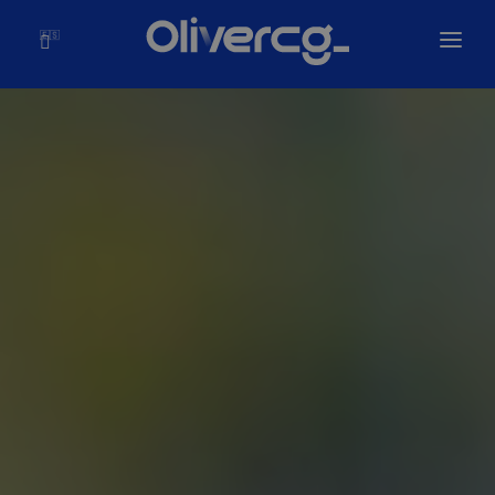
🇪🇸
Inicio
Soluciones
Olivercg
Portafolio
Blog