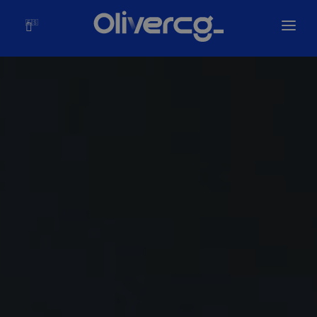
🇪🇸
Inicio
Soluciones
Olivercg
Portafolio
Blog