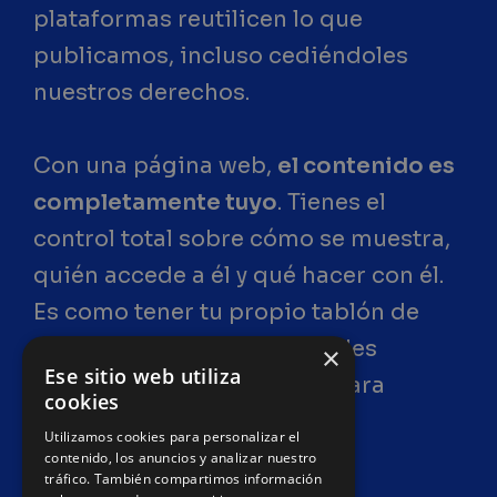
plataformas reutilicen lo que
publicamos, incluso cediéndoles
nuestros derechos.
Con una página web,
el contenido es
completamente tuyo
. Tienes el
control total sobre cómo se muestra,
quién accede a él y qué hacer con él.
Es como tener tu propio tablón de
anuncios, que además puedes
×
Ese sitio web utiliza
vincular en redes sociales para
cookies
aumentar el alcance.
Utilizamos cookies para personalizar el
contenido, los anuncios y analizar nuestro
tráfico. También compartimos información