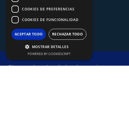
COOKIES DE PREFERENCIAS
COOKIES DE FUNCIONALIDAD
ACEPTAR TODO
RECHAZAR TODO
MOSTRAR DETALLES
POWERED BY COOKIESCRIPT
Discover how I ended up becoming a
professor of the PrestaShop subject for
the renowned agency BIGSEO. It is a true
pleasure to share a faculty with industry
leaders as a
PrestaShop expert and
web programmer
, thus enriching the SEO
Master's program with the latest SEO