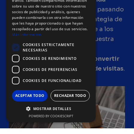
tráfico. También compartimos información
sobre su uso de nuestro sitio con nuestros
online
, desde el diseño web, pasando
socios de publicidad y análisis, quienes
pueden combinarla con otra información
por la optimización y la estrategia de
que les haya proporcionado o que hayan
marketing adecuada en base a los
recopilado a partir del uso de sus servicios.
Más información
conocimientos del sector. Nuestra
COOKIES ESTRICTAMENTE
misión es lograr una buena
NECESARIAS
configuración orientada a
convertir
COOKIES DE RENDIMIENTO
en ventas el mayor número de visitas
.
COOKIES DE PREFERENCIAS
COOKIES DE FUNCIONALIDAD
ACEPTAR TODO
RECHAZAR TODO
MOSTRAR DETALLES
POWERED BY COOKIESCRIPT