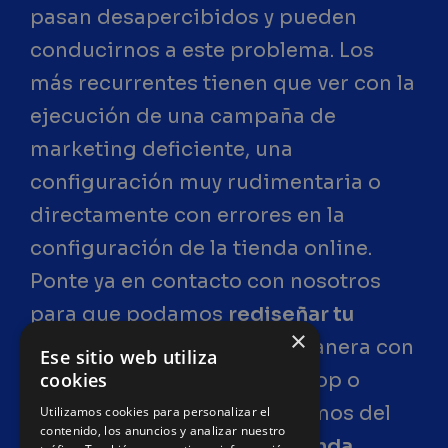
pasan desapercibidos y pueden
conducirnos a este problema. Los
más recurrentes tienen que ver con la
ejecución de una campaña de
marketing deficiente, una
configuración muy rudimentaria o
directamente con errores en la
configuración de la tienda online.
Ponte ya en contacto con nosotros
para que podamos
rediseñar tu
×
tienda online
de la mejor manera con
Ese sitio web utiliza
plataformas como PrestaShop o
cookies
WooCommerce. Nos ocupamos del
Utilizamos cookies para personalizar el
contenido, los anuncios y analizar nuestro
desarrollo integral de tu tienda