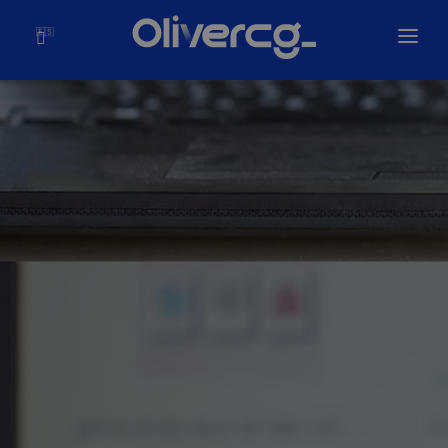
🇪🇸
Inicio
Soluciones
Olivercg
Portafolio
Blog