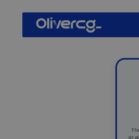
The
At
o