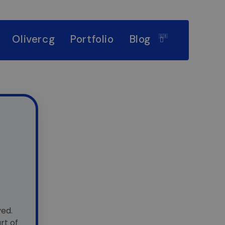
Olivercg
Portfolio
Blog
🇬🇧
ved.
rt of